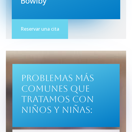
Bowlby
Reservar una cita
Problemas más
comunes que
tratamos con
niños y niñas: